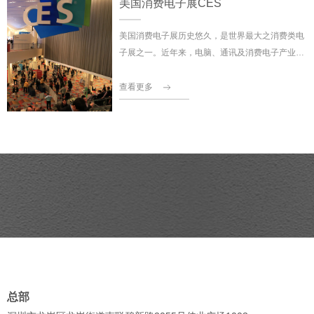
美国消费电子展CES
兰IBC互为姐妹展。该展展出产品范围广、种类齐
全，是世界上最著名的、影响最大的广播电视展览
美国消费电子展历史悠久，是世界最大之消费类电
会之一。
子展之一。近年来，电脑、通讯及消费电子产业整
合之趋势日益明显，各种新式3C整合之产品均以
CES为试金石。2005年是该展的第38届，上届展
查看更多
览会展出面积达130，000平方米，参展企业2400
多家，贸易观众超过130，000人次，交易额由去
年的850亿美元猛增至950亿美元。可见该展已成
为批发商、连锁零售商、开发商及有关厂商等世界
级买家采购的理想场所。亦是中国电子业厂商开拓
美国乃至美国周边国家市场，了解国际最新电子行
业趋势，掌据电子行业最新动态之最佳管道。
总部