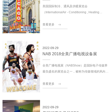
美国国际制冷、通风及供暖展览会
（InternationalAir - Conditioning , Heating
,Refrigeration Exposition 简称：AHR）是由美国
供暖、制冷和空调工程师学会（ASHRAE）和美国
查看更多
制冷空调协会（ARI）主办，美国国际展览公司
（International Exposition Co.）承办。首届展览
会举办于1930年，是北美地区历史久、规模大的空
2022-09-29
调、供暖及制冷产品的交易展，每年一届。该展汇
NAB 2018全美广播电视设备展
集新产品、新理念、新服务于一体，吸引了大量的
专业人士到场参观。AHR2017预计展出净面积达
全美广播电视展（NABShow）是国际电子传媒界
40000多平方米，注册参展商2000多家，其中将有
最负盛名的展览会之一，被称为传媒领域的风向
来自美国以外的有近40个国家和地区参展商参加该
标。该展由美国广播电视设备制造商协会主办，每
展会。
年均吸引来自全球160多个国家和地区的十多万专
查看更多
业观众，成为1600多家国际广播电视设备制造商及
供应商展示当今国际电子传媒业的最新产品及应用
技术的平台。广播电视的数字化、网络化、智能化
2022-09-29
成为该展的亮点。该展是北美最大的广电展，与荷